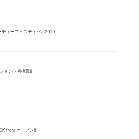
ティーフェスティバル2019
クションへ初挑戦‼︎
er SK from オープン‼︎