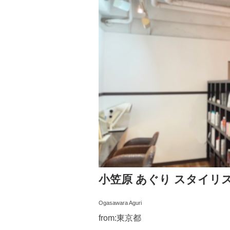
小笠原 あぐり
スタイリ
Ogasawara Aguri
from:東京都