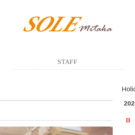
STAFF
Holi
20
日