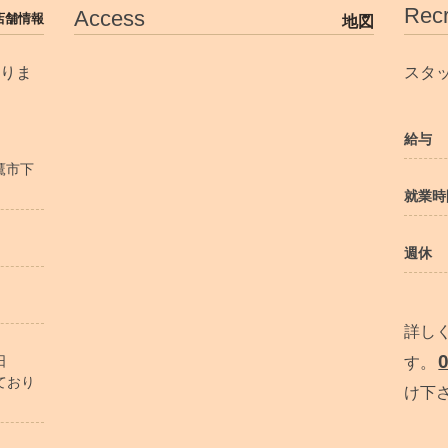
Recr
Access
店舗情報
地図
りま
スタ
給与
三鷹市下
就業時
週休
詳し
日
す。
ており
け下