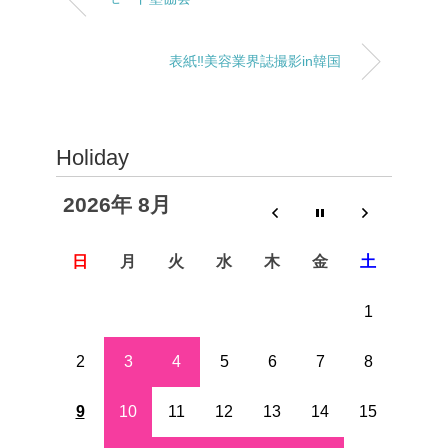
表紙‼︎美容業界誌撮影in韓国
Holiday
2026年 8月
日
月
火
水
木
金
土
1
2
3
4
5
6
7
8
9
10
11
12
13
14
15