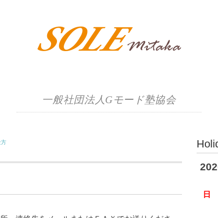
一般社団法人Gモード塾協会
Holi
仕方
20
日