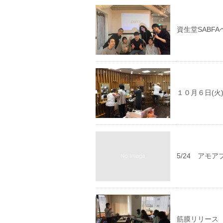
資生堂SABF
１０月６日(火
5/24 アモ
筋膜リリース